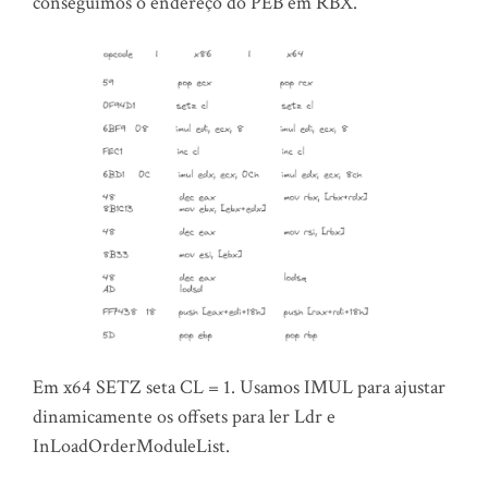
conseguimos o endereço do PEB em RBX.
Em x64 SETZ seta CL = 1. Usamos IMUL para ajustar
dinamicamente os offsets para ler Ldr e
InLoadOrderModuleList.