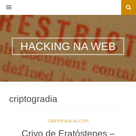
MENU
HACKING NA WEB
criptogradia
CRIPTOGRAFIA
,
CTFS
Crivo de Eratóstenes –