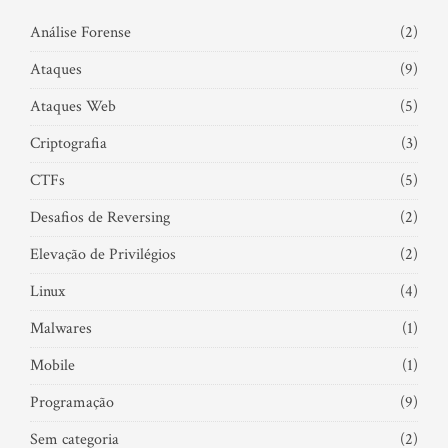
Análise Forense
(2)
Ataques
(9)
Ataques Web
(5)
Criptografia
(3)
CTFs
(5)
Desafios de Reversing
(2)
Elevação de Privilégios
(2)
Linux
(4)
Malwares
(1)
Mobile
(1)
Programação
(9)
Sem categoria
(2)